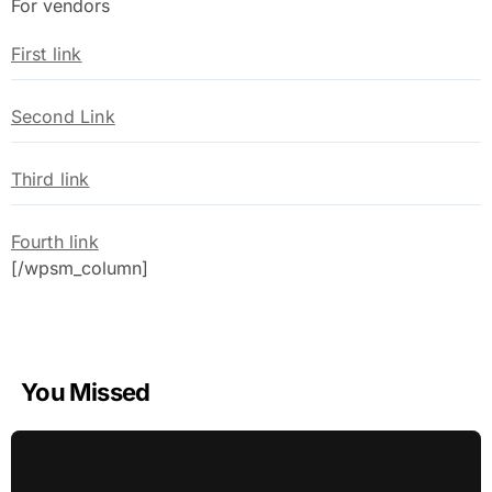
For vendors
First link
Second Link
Third link
Fourth link
[/wpsm_column]
You Missed