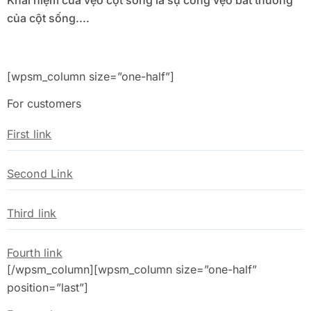
Khái niệm của vẹo cột sống là sự cong vẹo bất thường
của cột sống....
[wpsm_column size=”one-half”]
For customers
First link
Second Link
Third link
Fourth link
[/wpsm_column][wpsm_column size=”one-half”
position=”last”]