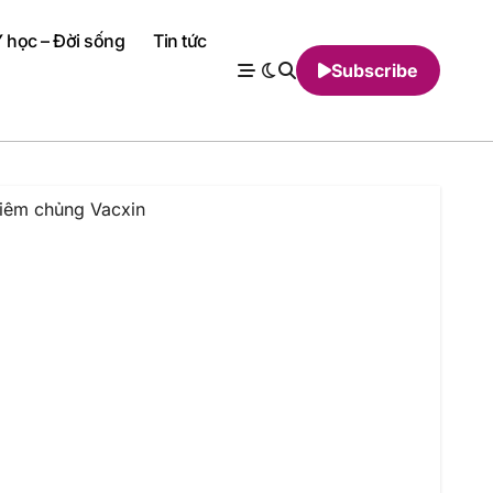
 học – Đời sống
Tin tức
Subscribe
iêm chủng Vacxin