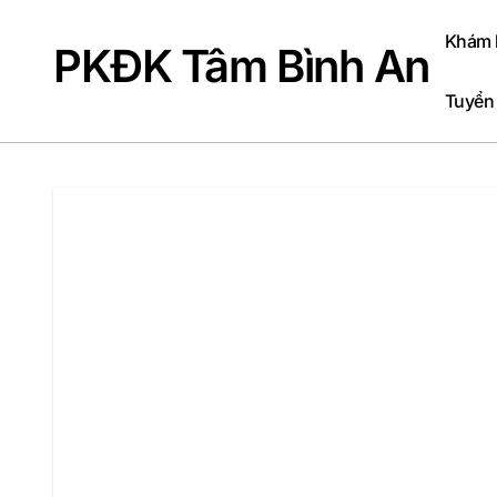
Skip
to
Khám b
PKĐK Tâm Bình An
content
Tuyển