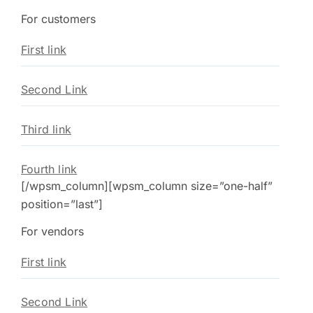
For customers
First link
Second Link
Third link
Fourth link
[/wpsm_column][wpsm_column size=”one-half”
position=”last”]
For vendors
First link
Second Link