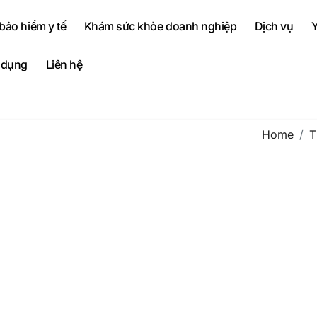
ảo hiểm y tế
Khám sức khỏe doanh nghiệp
Dịch vụ
Y
 dụng
Liên hệ
Home
T