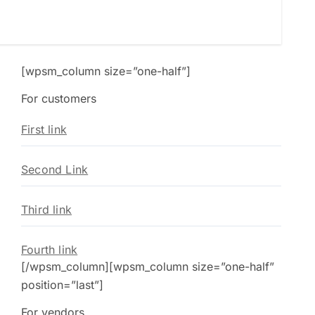
[wpsm_column size=”one-half”]
For customers
First link
Second Link
Third link
Fourth link
[/wpsm_column][wpsm_column size=”one-half”
position=”last”]
For vendors