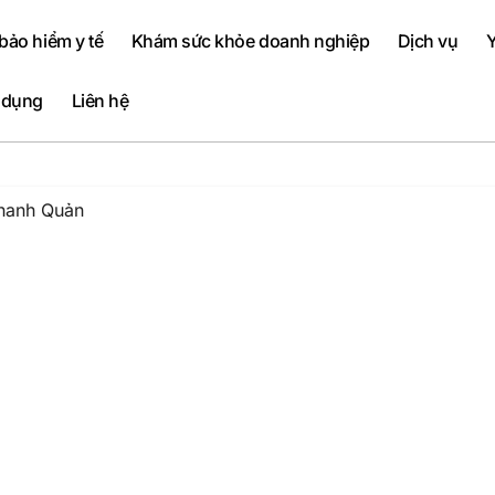
ảo hiểm y tế
Khám sức khỏe doanh nghiệp
Dịch vụ
Y
 dụng
Liên hệ
hanh Quản