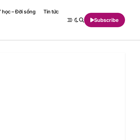
 học – Đời sống
Tin tức
Subscribe