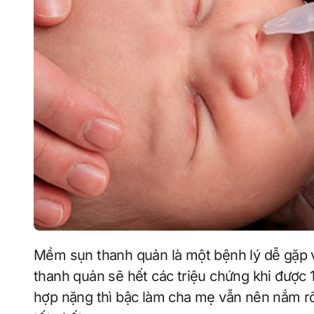
Mềm sụn thanh quản là một bệnh lý dễ gặp với trẻ nhỏ và nhũ nhi. Đa số thì trẻ bị mềm sụn
thanh quản sẽ hết các triệu chứng khi được 
hợp nặng thì bậc làm cha mẹ vẫn nên nắm rõ