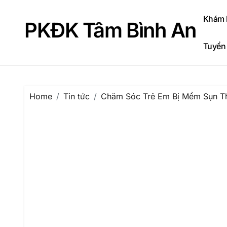
Skip
to
Khám b
PKĐK Tâm Bình An
content
Tuyển
Home
Tin tức
Chăm Sóc Trẻ Em Bị Mềm Sụn T