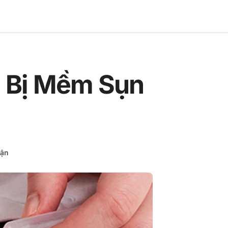
 Bị Mềm Sụn
uận