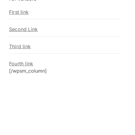
First link
Second Link
Third link
Fourth link
[/wpsm_column]