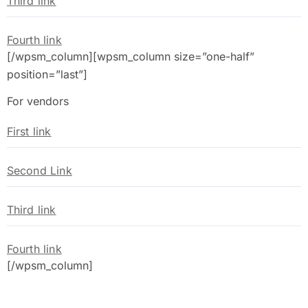
Third link
Fourth link
[/wpsm_column][wpsm_column size=”one-half”
position=”last”]
For vendors
First link
Second Link
Third link
Fourth link
[/wpsm_column]