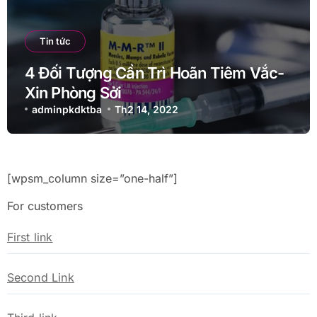
Tin tức
4 Đối Tượng Cần Trì Hoãn Tiêm Vắc-
Xin Phòng Sởi
adminpkdktba
Th2 14, 2022
[wpsm_column size=”one-half”]
For customers
First link
Second Link