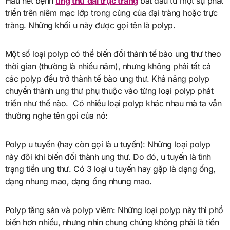
Hầu hết bệnh
ung thư đại trực tràng
bắt đầu từ một sự phát
triển trên niêm mạc lớp trong cùng của đại tràng hoặc trực
tràng. Những khối u này được gọi tên là polyp.
Một số loại polyp có thể biến đổi thành tế bào ung thư theo
thời gian (thường là nhiều năm), nhưng không phải tất cả
các polyp đều trở thành tế bào ung thư. Khả năng polyp
chuyển thành ung thư phụ thuộc vào từng loại polyp phát
triển như thế nào. Có nhiều loại polyp khác nhau mà ta vẫn
thường nghe tên gọi của nó:
Polyp u tuyến (hay còn gọi là u tuyến): Những loại polyp
này đôi khi biến đổi thành ung thư. Do đó, u tuyến là tình
trạng tiền ung thư. Có 3 loại u tuyến hay gặp là dạng ống,
dạng nhung mao, dạng ống nhung mao.
Polyp tăng sản và polyp viêm: Những loại polyp này thì phổ
biến hơn nhiều, nhưng nhìn chung chúng không phải là tiền