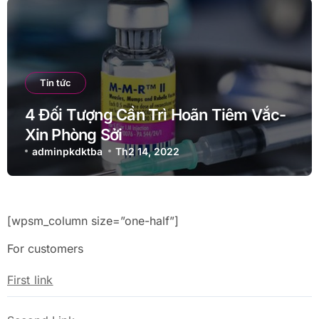
Tin tức
4 Đối Tượng Cần Trì Hoãn Tiêm Vắc-
Xin Phòng Sởi
adminpkdktba
Th2 14, 2022
[wpsm_column size=”one-half”]
For customers
First link