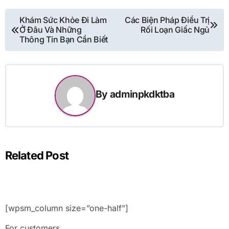
Điều
Khám Sức Khỏe Đi Làm
Các Biện Pháp Điều Trị
Ở Đâu Và Những
Rối Loạn Giấc Ngủ
hướng
Thông Tin Bạn Cần Biết
bài
viết
By
adminpkdktba
Related Post
[wpsm_column size=”one-half”]
For customers