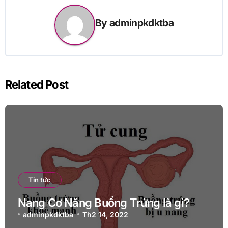
viết
By
adminpkdktba
Related Post
Tin tức
Nang Cơ Năng Buồng Trứng là gì?
adminpkdktba
Th2 14, 2022