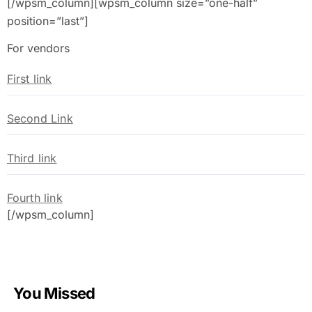
[/wpsm_column][wpsm_column size=”one-half”
position=”last”]
For vendors
First link
Second Link
Third link
Fourth link
[/wpsm_column]
You Missed