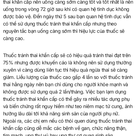
thai khẩn cấp nên uống càng sớm càng tốt và tốt nhất là nên
uống trong vòng 72 giờ sau khi có quan hệ tình dục không
được bảo vệ. Đến ngày thứ 5 sau bạn quan hệ tình dục vẫn
có thể sử dụng thuốc tránh thai khẩn cấp nhưng theo
nguyên tắc bạn uống càng sớm thì hiệu lực của thuốc sẽ
càng cao.
Thuốc tránh thai khẩn cấp sẽ có hiệu quả tránh thai đạt trên
75% nhưng được khuyến cáo là không nên sử dụng thường
xuyên vì càng dùng liên tục thì hiệu quả ngừa thai sẽ càng
giảm. Liều lượng của thuốc cao gấp 4 lần so với thuốc tránh
thai hằng ngày nên bạn chỉ dùng cho người khỏe mạnh và
không được sử dụng quá 2 lần/tháng. Việc bạn lạm dụng
thuốc tránh thai khẩn cấp có thể gây ra nhiều tác dụng phụ
và biến chứng rất nguy hiểm như teo niêm mạc tử cung, ảnh
hưởng lâu dài tới khả năng sinh sản của người phụ nữ.
Ngoài ra, các chị em nếu có thói quen dùng thuốc tránh thai
khẩn cấp cũng dễ mắc các bệnh về gan, chức năng thận,
tim mạch, ung thư vú hay ung thư cơ quan sinh sản,…