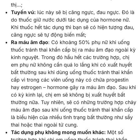
thị…;
Tuyến vú:
lúc này sẽ bị căng ngực, đau ngực. Đó là
do thuốc giữ nước dưới tác dụng của hormone nữ.
Khi thuốc hết tác dụng thì bạn sẽ có hiện tượng đau,
căng ngực sẽ tự động biến mất;
Ra máu âm đạo
: Có khoảng 50% phụ nữ khi uống
thuốc tránh thai khẩn cấp bị ra máu âm đạo ngoài kỳ
kinh nguyệt. Trong đó hầu hết các trường hợp, chị
em phụ nữ không cần quá lo lắng khi có xuất huyết
bất thường sau khi dùng uống thuốc tránh thai khẩn
cấp vì trong các viên uống này có chứa progestin
hay estrogen – hormone gây ra máu âm đạo. Sau khi
có kỳ kinh lại, chị em sẽ không bị xuất huyết bất
thường nữa. Tuy nhiên, sẽ có những trường hợp chảy
máu âm đạo sau khi uống thuốc tránh thai khẩn cấp
là biểu hiện của nhiều tình trạng bất thường như sẩy
thai hoặc thai ngoài tử cung.
Tác dụng phụ không mong muốn khác:
Một số
trường hợp khi chị em uống thuốc tránh thai khẩn