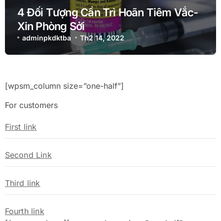
4 Đối Tượng Cần Trì Hoãn Tiêm Vắc-
Xin Phòng Sởi
adminpkdktba
Th2 14, 2022
[wpsm_column size=”one-half”]
For customers
First link
Second Link
Third link
Fourth link