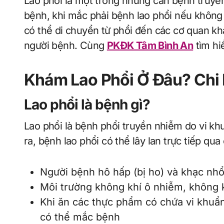
Lao phổi là một trong những căn bệnh truyền nhiễm nguy hiểm nếu tiếp xúc với người
bệnh, khi mắc phải bệnh lao phổi nếu không t
có thể di chuyển từ phổi đến các cơ quan k
người bệnh. Cùng
PKĐK Tâm Bình An
tìm hi
Khám Lao Phổi Ở Đâu? Chi 
Lao phổi là bệnh gì?
Lao phổi là bệnh phổi truyền nhiễm do vi k
ra, bệnh lao phổi có thể lây lan trực tiếp qu
Người bệnh hô hấp (bị ho) và khạc nhổ
Môi trường không khí ô nhiễm, không k
Khi ăn các thực phẩm có chứa vi khuẩn 
có thể mắc bệnh