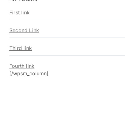
First link
Second Link
Third link
Fourth link
[/wpsm_column]