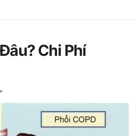
Đâu? Chi Phí
ận