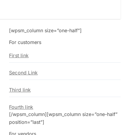
[wpsm_column size=”one-half”]
For customers
First link
Second Link
Third link
Fourth link
[/wpsm_column][wpsm_column size=”one-half”
position=”last”]
For vendors