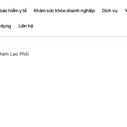
ảo hiểm y tế
Khám sức khỏe doanh nghiệp
Dịch vụ
Y
 dụng
Liên hệ
Khám Lao Phổi