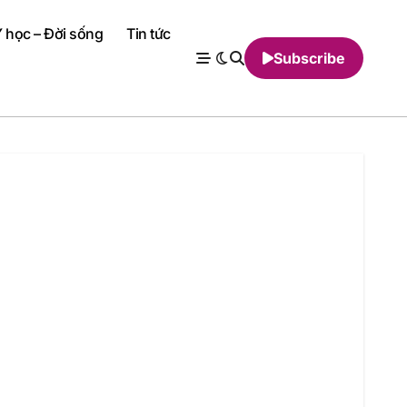
 học – Đời sống
Tin tức
Subscribe