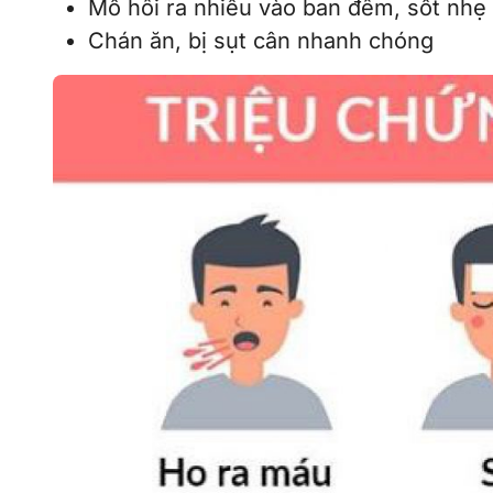
Mồ hôi ra nhiều vào ban đêm, sốt nhẹ 
Chán ăn, bị sụt cân nhanh chóng